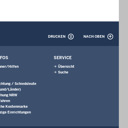
DRUCKEN
NACH OBEN
NFOS
SERVICE
ner/Hilfen
Übersicht
Suche
ichtung / Schiedsleute
Bund/Länder)
chung NRW
fahren
che Kostenmarke
ige Einrichtungen