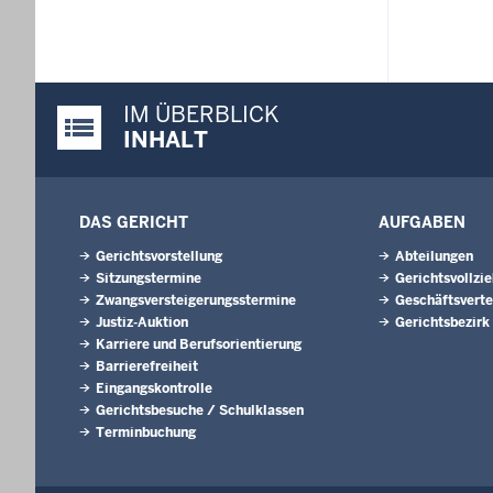
IM ÜBERBLICK
Justiz-Portal im Überblick:
INHALT
DAS GERICHT
AUFGABEN
Gerichtsvorstellung
Abteilungen
Sitzungstermine
Gerichtsvollzi
Zwangsversteigerungsstermine
Geschäftsverte
Justiz-Auktion
Gerichtsbezirk
Karriere und Berufsorientierung
Barrierefreiheit
Eingangskontrolle
Gerichtsbesuche / Schulklassen
Terminbuchung