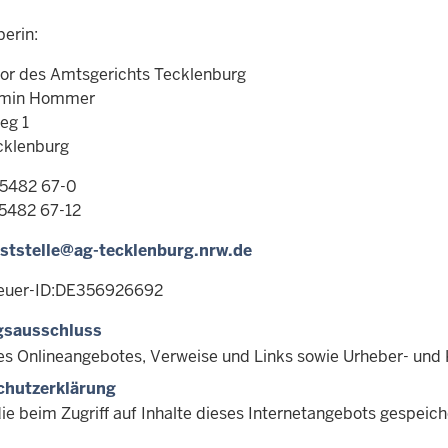
erin:
tor des Amtsgerichts Tecklenburg
amin Hommer
eg 1
cklenburg
05482 67-0
05482 67-12
ststelle@ag-tecklenburg.nrw.de
euer-ID:DE356926692
gsausschluss
des Onlineangebotes, Verweise und Links sowie Urheber- und
chutzerklärung
die beim Zugriff auf Inhalte dieses Internetangebots gespei