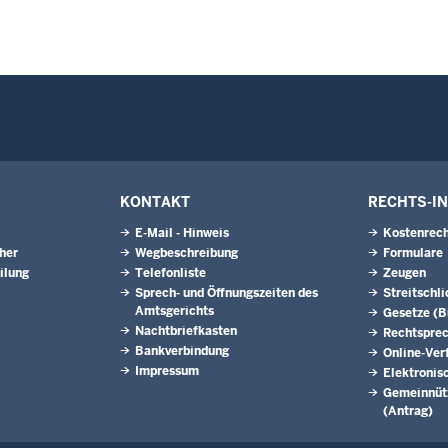
KONTAKT
RECHTS-I
E-Mail - Hinweis
Kostenrech
eher
Wegbeschreibung
Formulare
ilung
Telefonliste
Zeugen
Sprech- und Öffnungszeiten des
Streitschl
Amtsgerichts
Gesetze (
Nachtbriefkasten
Rechtspre
Bankverbindung
Online-Ver
Impressum
Elektronis
Gemeinnütz
(Antrag)